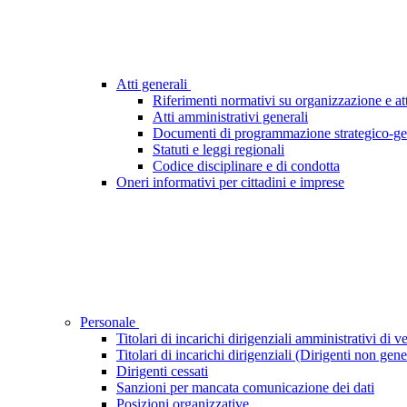
Atti generali
Riferimenti normativi su organizzazione e att
Atti amministrativi generali
Documenti di programmazione strategico-ge
Statuti e leggi regionali
Codice disciplinare e di condotta
Oneri informativi per cittadini e imprese
Personale
Titolari di incarichi dirigenziali amministrativi di ve
Titolari di incarichi dirigenziali (Dirigenti non gene
Dirigenti cessati
Sanzioni per mancata comunicazione dei dati
Posizioni organizzative