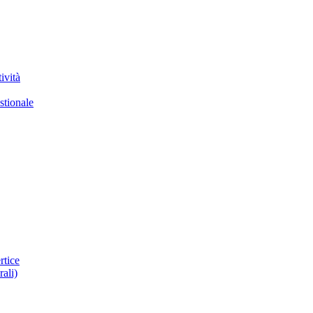
ività
stionale
rtice
rali)