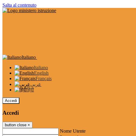
Salta al contenuto
Italiano
Italiano
English
Français
عربى
हिंदी
Accedi
Accedi
button close
×
Nome Utente