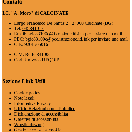
Contatti
I.C. "A. Moro" di CALCINATE
Largo Francesco De Santis 2 - 24060 Calcinate (BG)
Tel:
035841017
Email:
bgic83100c@istruzione.it
Link per inviare una mail
PEC:
bgic83100c@pec.istruzione.it
Link per inviare una mail
C.F.: 92015050161
C.M. BGIC83100C
Cod. Univoco UFQOIP
Sezione Link Utili
Cookie policy
Note legali
Informativa Privacy
Ufficio Relazioni con il Pubblico
Dichiarazione di accessibilità
Obiettivi di accessibilità
Whistleblowing
Gestione consensi cookie