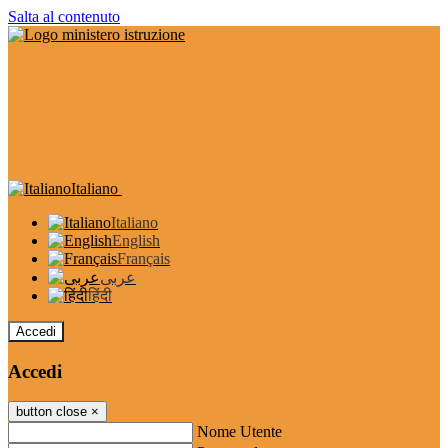
Salta al contenuto
Italiano
Italiano
English
Français
عربى
हिंदी
Accedi
Accedi
button close
×
Nome Utente