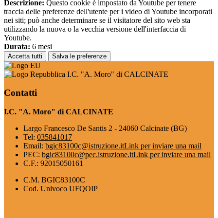
Descrizione:
Questo cookie è impostato da Youtube per tenere
traccia delle preferenze dell'utente per i video di Youtube incorporati
nei siti; può anche determinare se il visitatore del sito web sta
utilizzando la nuova o la vecchia versione dell'interfaccia di
Youtube.
Durata:
6 mesi
Accetta tutti
Salva le preferenze
I.C. "A. Moro" di CALCINATE
Contatti
I.C. "A. Moro" di CALCINATE
Largo Francesco De Santis 2 - 24060 Calcinate (BG)
Tel:
035841017
Email:
bgic83100c@istruzione.it
Link per inviare una mail
PEC:
bgic83100c@pec.istruzione.it
Link per inviare una mail
C.F.: 92015050161
C.M. BGIC83100C
Cod. Univoco UFQOIP