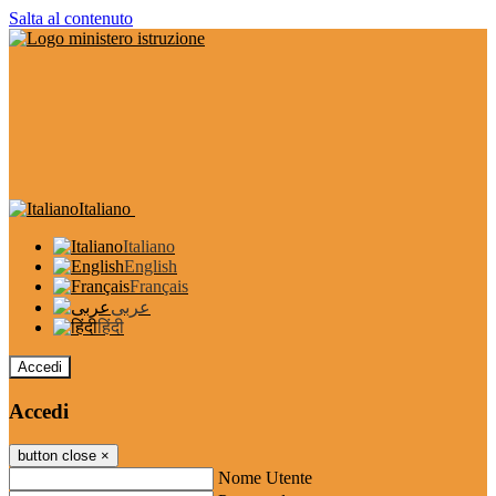
Salta al contenuto
Italiano
Italiano
English
Français
عربى
हिंदी
Accedi
Accedi
button close
×
Nome Utente