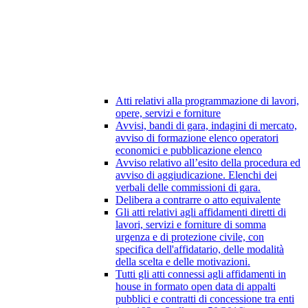
Atti relativi alla programmazione di lavori,
opere, servizi e forniture
Avvisi, bandi di gara, indagini di mercato,
avviso di formazione elenco operatori
economici e pubblicazione elenco
Avviso relativo all’esito della procedura ed
avviso di aggiudicazione. Elenchi dei
verbali delle commissioni di gara.
Delibera a contrarre o atto equivalente
Gli atti relativi agli affidamenti diretti di
lavori, servizi e forniture di somma
urgenza e di protezione civile, con
specifica dell'affidatario, delle modalità
della scelta e delle motivazioni.
Tutti gli atti connessi agli affidamenti in
house in formato open data di appalti
pubblici e contratti di concessione tra enti