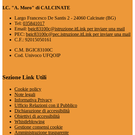
I.C. "A. Moro" di CALCINATE
Largo Francesco De Santis 2 - 24060 Calcinate (BG)
Tel:
035841017
Email:
bgic83100c@istruzione.it
Link per inviare una mail
PEC:
bgic83100c@pec.istruzione.it
Link per inviare una mail
C.F.: 92015050161
C.M. BGIC83100C
Cod. Univoco UFQOIP
Sezione Link Utili
Cookie policy
Note legali
Informativa Privacy
Ufficio Relazioni con il Pubblico
Dichiarazione di accessibilità
Obiettivi di accessibilità
Whistleblowing
Gestione consensi cookie
Amministrazione trasparente