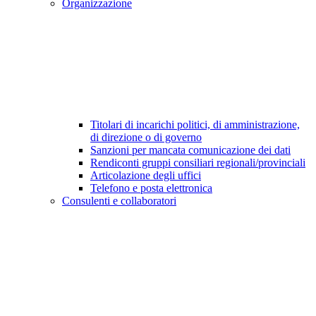
Organizzazione
Titolari di incarichi politici, di amministrazione,
di direzione o di governo
Sanzioni per mancata comunicazione dei dati
Rendiconti gruppi consiliari regionali/provinciali
Articolazione degli uffici
Telefono e posta elettronica
Consulenti e collaboratori