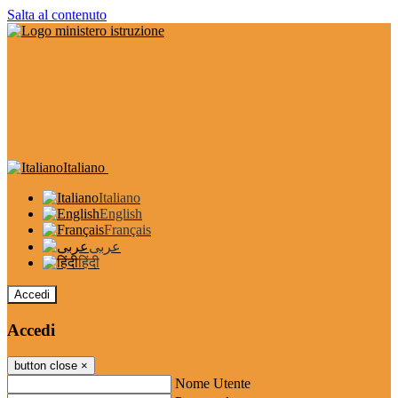
Salta al contenuto
Italiano
Italiano
English
Français
عربى
हिंदी
Accedi
Accedi
button close
×
Nome Utente