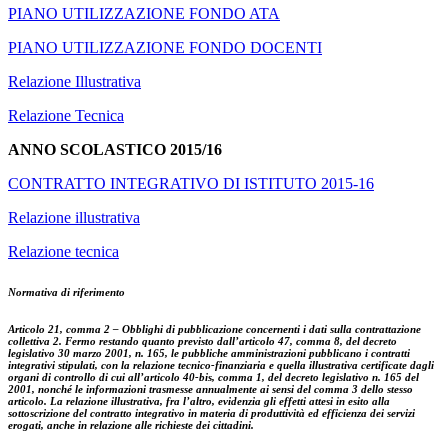
PIANO UTILIZZAZIONE FONDO ATA
PIANO UTILIZZAZIONE FONDO DOCENTI
Relazione Illustrativa
Relazione Tecnica
ANNO SCOLASTICO 2015/16
CONTRATTO INTEGRATIVO DI ISTITUTO 2015-16
Relazione illustrativa
Relazione tecnica
Normativa di riferimento
Articolo 21, comma 2 – Obblighi di pubblicazione concernenti i dati sulla contrattazione
collettiva 2. Fermo restando quanto previsto dall’articolo 47, comma 8, del decreto
legislativo 30 marzo 2001, n. 165, le pubbliche amministrazioni pubblicano i contratti
integrativi stipulati, con la relazione tecnico-finanziaria e quella illustrativa certificate dagli
organi di controllo di cui all’articolo 40-bis, comma 1, del decreto legislativo n. 165 del
2001, nonché le informazioni trasmesse annualmente ai sensi del comma 3 dello stesso
articolo. La relazione illustrativa, fra l’altro, evidenzia gli effetti attesi in esito alla
sottoscrizione del contratto integrativo in materia di produttività ed efficienza dei servizi
erogati, anche in relazione alle richieste dei cittadini.