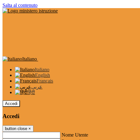
Salta al contenuto
Italiano
Italiano
English
Français
عربى
हिंदी
Accedi
Accedi
button close
×
Nome Utente