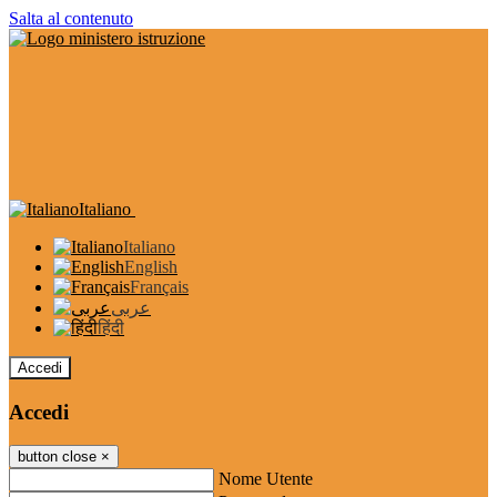
Salta al contenuto
Italiano
Italiano
English
Français
عربى
हिंदी
Accedi
Accedi
button close
×
Nome Utente