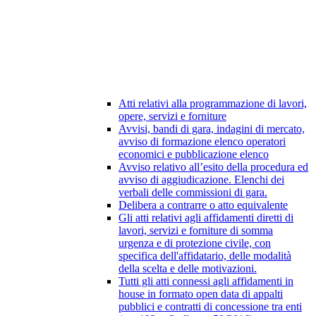
Atti relativi alla programmazione di lavori,
opere, servizi e forniture
Avvisi, bandi di gara, indagini di mercato,
avviso di formazione elenco operatori
economici e pubblicazione elenco
Avviso relativo all’esito della procedura ed
avviso di aggiudicazione. Elenchi dei
verbali delle commissioni di gara.
Delibera a contrarre o atto equivalente
Gli atti relativi agli affidamenti diretti di
lavori, servizi e forniture di somma
urgenza e di protezione civile, con
specifica dell'affidatario, delle modalità
della scelta e delle motivazioni.
Tutti gli atti connessi agli affidamenti in
house in formato open data di appalti
pubblici e contratti di concessione tra enti