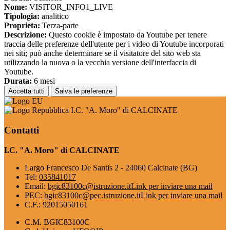
Nome:
VISITOR_INFO1_LIVE
Tipologia:
analitico
Proprieta:
Terza-parte
Descrizione:
Questo cookie è impostato da Youtube per tenere
traccia delle preferenze dell'utente per i video di Youtube incorporati
nei siti; può anche determinare se il visitatore del sito web sta
utilizzando la nuova o la vecchia versione dell'interfaccia di
Youtube.
Durata:
6 mesi
Accetta tutti
Salva le preferenze
I.C. "A. Moro" di CALCINATE
Contatti
I.C. "A. Moro" di CALCINATE
Largo Francesco De Santis 2 - 24060 Calcinate (BG)
Tel:
035841017
Email:
bgic83100c@istruzione.it
Link per inviare una mail
PEC:
bgic83100c@pec.istruzione.it
Link per inviare una mail
C.F.: 92015050161
C.M. BGIC83100C