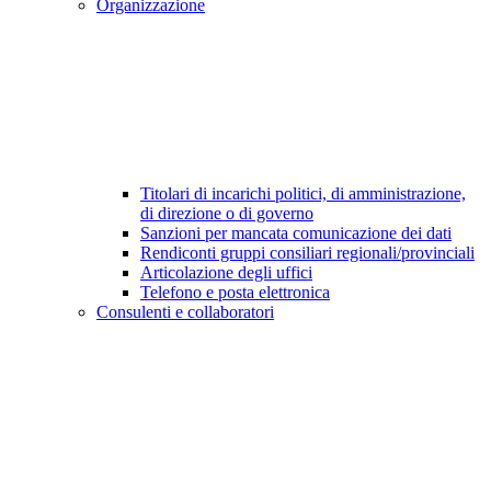
Organizzazione
Titolari di incarichi politici, di amministrazione,
di direzione o di governo
Sanzioni per mancata comunicazione dei dati
Rendiconti gruppi consiliari regionali/provinciali
Articolazione degli uffici
Telefono e posta elettronica
Consulenti e collaboratori