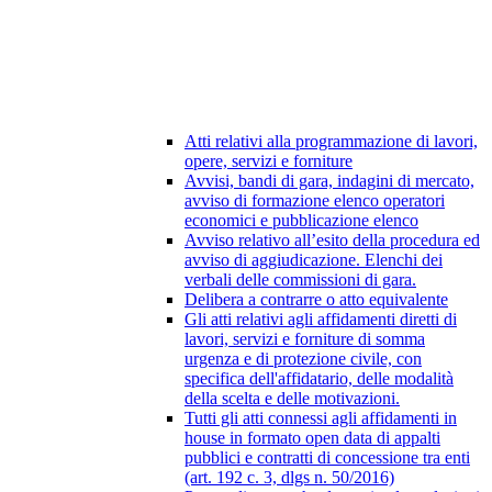
Atti relativi alla programmazione di lavori,
opere, servizi e forniture
Avvisi, bandi di gara, indagini di mercato,
avviso di formazione elenco operatori
economici e pubblicazione elenco
Avviso relativo all’esito della procedura ed
avviso di aggiudicazione. Elenchi dei
verbali delle commissioni di gara.
Delibera a contrarre o atto equivalente
Gli atti relativi agli affidamenti diretti di
lavori, servizi e forniture di somma
urgenza e di protezione civile, con
specifica dell'affidatario, delle modalità
della scelta e delle motivazioni.
Tutti gli atti connessi agli affidamenti in
house in formato open data di appalti
pubblici e contratti di concessione tra enti
(art. 192 c. 3, dlgs n. 50/2016)