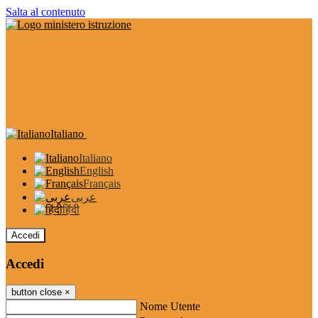
Salta al contenuto
Italiano
Italiano
English
Français
عربى
हिंदी
Accedi
Accedi
button close
×
Nome Utente