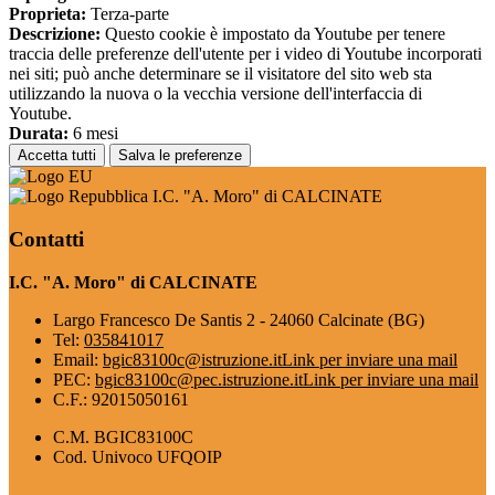
Proprieta:
Terza-parte
Descrizione:
Questo cookie è impostato da Youtube per tenere
traccia delle preferenze dell'utente per i video di Youtube incorporati
nei siti; può anche determinare se il visitatore del sito web sta
utilizzando la nuova o la vecchia versione dell'interfaccia di
Youtube.
Durata:
6 mesi
Accetta tutti
Salva le preferenze
I.C. "A. Moro" di CALCINATE
Contatti
I.C. "A. Moro" di CALCINATE
Largo Francesco De Santis 2 - 24060 Calcinate (BG)
Tel:
035841017
Email:
bgic83100c@istruzione.it
Link per inviare una mail
PEC:
bgic83100c@pec.istruzione.it
Link per inviare una mail
C.F.: 92015050161
C.M. BGIC83100C
Cod. Univoco UFQOIP