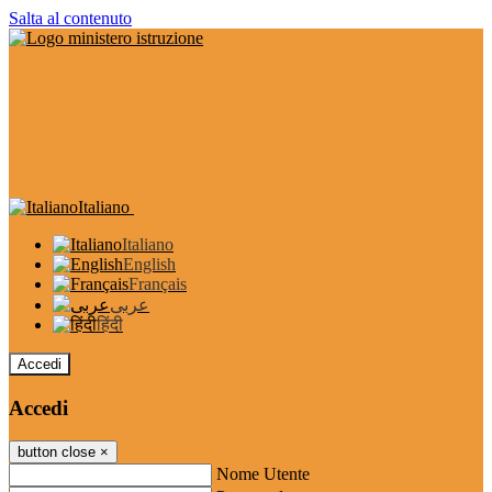
Salta al contenuto
Italiano
Italiano
English
Français
عربى
हिंदी
Accedi
Accedi
button close
×
Nome Utente