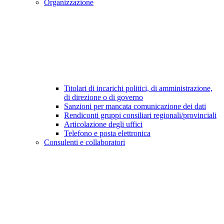
Organizzazione
Titolari di incarichi politici, di amministrazione,
di direzione o di governo
Sanzioni per mancata comunicazione dei dati
Rendiconti gruppi consiliari regionali/provinciali
Articolazione degli uffici
Telefono e posta elettronica
Consulenti e collaboratori