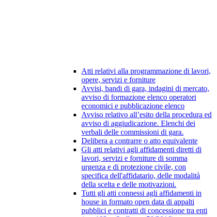
Atti relativi alla programmazione di lavori,
opere, servizi e forniture
Avvisi, bandi di gara, indagini di mercato,
avviso di formazione elenco operatori
economici e pubblicazione elenco
Avviso relativo all’esito della procedura ed
avviso di aggiudicazione. Elenchi dei
verbali delle commissioni di gara.
Delibera a contrarre o atto equivalente
Gli atti relativi agli affidamenti diretti di
lavori, servizi e forniture di somma
urgenza e di protezione civile, con
specifica dell'affidatario, delle modalità
della scelta e delle motivazioni.
Tutti gli atti connessi agli affidamenti in
house in formato open data di appalti
pubblici e contratti di concessione tra enti