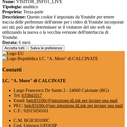
Nome:
VISITOR_INFO1_LIVE
Tipologia:
analitico
Proprieta:
Terza-parte
Descrizione:
Questo cookie è impostato da Youtube per tenere
traccia delle preferenze dell'utente per i video di Youtube incorporati
nei siti; può anche determinare se il visitatore del sito web sta
utilizzando la nuova o la vecchia versione dell'interfaccia di
Youtube.
Durata:
6 mesi
Accetta tutti
Salva le preferenze
I.C. "A. Moro" di CALCINATE
Contatti
I.C. "A. Moro" di CALCINATE
Largo Francesco De Santis 2 - 24060 Calcinate (BG)
Tel:
035841017
Email:
bgic83100c@istruzione.it
Link per inviare una mail
PEC:
bgic83100c@pec.istruzione.it
Link per inviare una mail
C.F.: 92015050161
C.M. BGIC83100C
Cod. Univoco UFQOIP