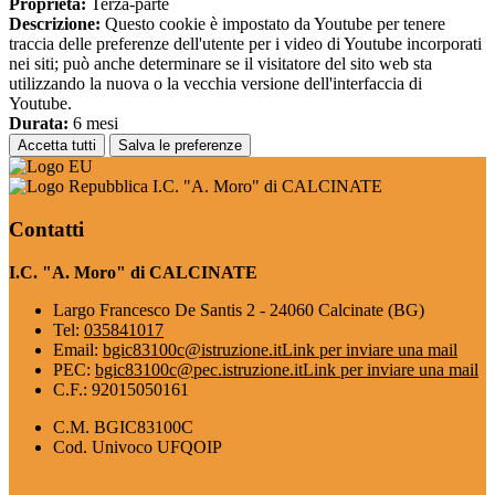
Proprieta:
Terza-parte
Descrizione:
Questo cookie è impostato da Youtube per tenere
traccia delle preferenze dell'utente per i video di Youtube incorporati
nei siti; può anche determinare se il visitatore del sito web sta
utilizzando la nuova o la vecchia versione dell'interfaccia di
Youtube.
Durata:
6 mesi
Accetta tutti
Salva le preferenze
I.C. "A. Moro" di CALCINATE
Contatti
I.C. "A. Moro" di CALCINATE
Largo Francesco De Santis 2 - 24060 Calcinate (BG)
Tel:
035841017
Email:
bgic83100c@istruzione.it
Link per inviare una mail
PEC:
bgic83100c@pec.istruzione.it
Link per inviare una mail
C.F.: 92015050161
C.M. BGIC83100C
Cod. Univoco UFQOIP