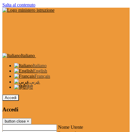
Salta al contenuto
Italiano
Italiano
English
Français
عربى
हिंदी
Accedi
Accedi
button close
×
Nome Utente