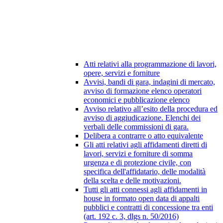
Atti relativi alla programmazione di lavori,
opere, servizi e forniture
Avvisi, bandi di gara, indagini di mercato,
avviso di formazione elenco operatori
economici e pubblicazione elenco
Avviso relativo all’esito della procedura ed
avviso di aggiudicazione. Elenchi dei
verbali delle commissioni di gara.
Delibera a contrarre o atto equivalente
Gli atti relativi agli affidamenti diretti di
lavori, servizi e forniture di somma
urgenza e di protezione civile, con
specifica dell'affidatario, delle modalità
della scelta e delle motivazioni.
Tutti gli atti connessi agli affidamenti in
house in formato open data di appalti
pubblici e contratti di concessione tra enti
(art. 192 c. 3, dlgs n. 50/2016)