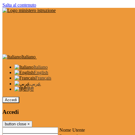
Salta al contenuto
Italiano
Italiano
English
Français
عربى
हिंदी
Accedi
Accedi
button close
×
Nome Utente