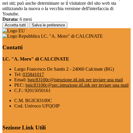
nei siti; può anche determinare se il visitatore del sito web sta
utilizzando la nuova o la vecchia versione dell'interfaccia di
Youtube.
Durata:
6 mesi
Accetta tutti
Salva le preferenze
I.C. "A. Moro" di CALCINATE
Contatti
I.C. "A. Moro" di CALCINATE
Largo Francesco De Santis 2 - 24060 Calcinate (BG)
Tel:
035841017
Email:
bgic83100c@istruzione.it
Link per inviare una mail
PEC:
bgic83100c@pec.istruzione.it
Link per inviare una mail
C.F.: 92015050161
C.M. BGIC83100C
Cod. Univoco UFQOIP
Sezione Link Utili