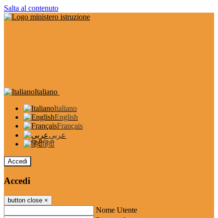
Salta al contenuto
Italiano
Italiano
English
Français
عربى
हिंदी
Accedi
Accedi
button close
×
Nome Utente