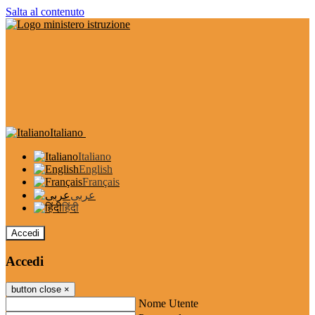
Salta al contenuto
Italiano
Italiano
English
Français
عربى
हिंदी
Accedi
Accedi
button close
×
Nome Utente