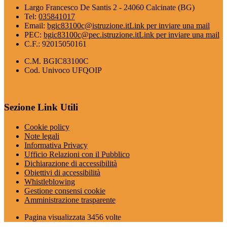
Largo Francesco De Santis 2 - 24060 Calcinate (BG)
Tel:
035841017
Email:
bgic83100c@istruzione.it
Link per inviare una mail
PEC:
bgic83100c@pec.istruzione.it
Link per inviare una mail
C.F.: 92015050161
C.M. BGIC83100C
Cod. Univoco UFQOIP
Sezione Link Utili
Cookie policy
Note legali
Informativa Privacy
Ufficio Relazioni con il Pubblico
Dichiarazione di accessibilità
Obiettivi di accessibilità
Whistleblowing
Gestione consensi cookie
Amministrazione trasparente
Pagina visualizzata
3456
volte