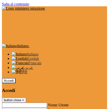
Salta al contenuto
Italiano
Italiano
English
Français
عربى
हिंदी
Accedi
Accedi
button close
×
Nome Utente