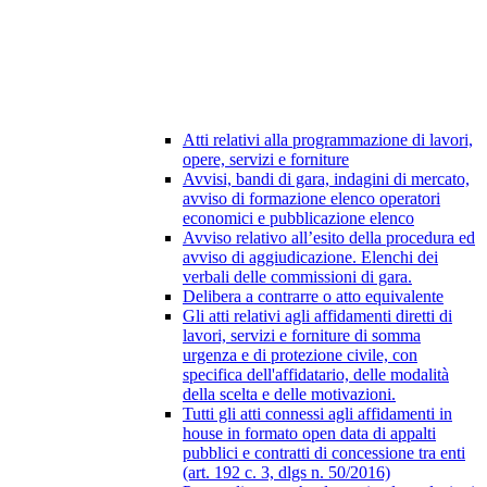
Atti relativi alla programmazione di lavori,
opere, servizi e forniture
Avvisi, bandi di gara, indagini di mercato,
avviso di formazione elenco operatori
economici e pubblicazione elenco
Avviso relativo all’esito della procedura ed
avviso di aggiudicazione. Elenchi dei
verbali delle commissioni di gara.
Delibera a contrarre o atto equivalente
Gli atti relativi agli affidamenti diretti di
lavori, servizi e forniture di somma
urgenza e di protezione civile, con
specifica dell'affidatario, delle modalità
della scelta e delle motivazioni.
Tutti gli atti connessi agli affidamenti in
house in formato open data di appalti
pubblici e contratti di concessione tra enti
(art. 192 c. 3, dlgs n. 50/2016)