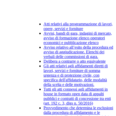
Atti relativi alla programmazione di lavori,
opere, servizi e forniture
Avvisi, bandi di gara, indagini di mercato,
avviso di formazione elenco operatori
economici e pubblicazione elenco
Avviso relativo all’esito della procedura ed
avviso di aggiudicazione. Elenchi dei
verbali delle commissioni di gara.
Delibera a contrarre o atto equivalente
Gli atti relativi agli affidamenti diretti di
lavori, servizi e forniture di somma
urgenza e di protezione civile, con
specifica dell'affidatario, delle modalità
della scelta e delle motivazioni.
Tutti gli atti connessi agli affidamenti in
house in formato open data di appalti
pubblici e contratti di concessione tra enti
(art. 192 c. 3, dlgs n. 50/2016)
Provvedimento che determina le esclusioni
dalla procedura di affidamento e le