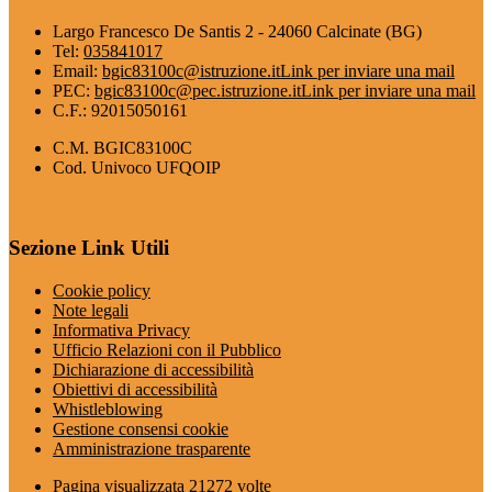
Largo Francesco De Santis 2 - 24060 Calcinate (BG)
Tel:
035841017
Email:
bgic83100c@istruzione.it
Link per inviare una mail
PEC:
bgic83100c@pec.istruzione.it
Link per inviare una mail
C.F.: 92015050161
C.M. BGIC83100C
Cod. Univoco UFQOIP
Sezione Link Utili
Cookie policy
Note legali
Informativa Privacy
Ufficio Relazioni con il Pubblico
Dichiarazione di accessibilità
Obiettivi di accessibilità
Whistleblowing
Gestione consensi cookie
Amministrazione trasparente
Pagina visualizzata
21272
volte