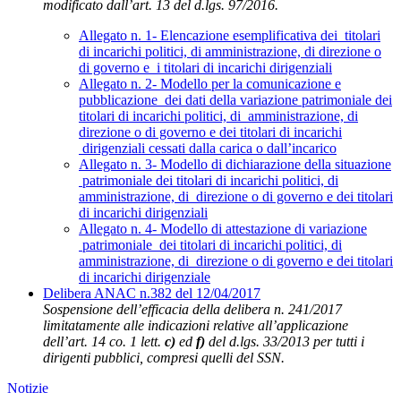
modificato dall’art. 13 del d.lgs. 97/2016.
Allegato n. 1- Elencazione esemplificativa dei titolari
di incarichi politici, di amministrazione, di direzione o
di governo e i titolari di incarichi dirigenziali
Allegato n. 2- Modello per la comunicazione e
pubblicazione dei dati della variazione patrimoniale dei
titolari di incarichi politici, di amministrazione, di
direzione o di governo e dei titolari di incarichi
dirigenziali cessati dalla carica o dall’incarico
Allegato n. 3- Modello di dichiarazione della situazione
patrimoniale dei titolari di incarichi politici, di
amministrazione, di direzione o di governo e dei titolari
di incarichi dirigenziali
Allegato n. 4- Modello di attestazione di variazione
patrimoniale dei titolari di incarichi politici, di
amministrazione, di direzione o di governo e dei titolari
di incarichi dirigenziale
Delibera ANAC n.382 del 12/04/2017
Sospensione dell’efficacia della delibera n. 241/2017
limitatamente alle indicazioni relative all’applicazione
dell’art. 14 co. 1 lett.
c)
ed
f)
del d.lgs. 33/2013 per tutti i
dirigenti pubblici, compresi quelli del SSN.
Notizie