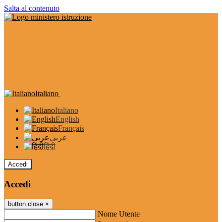
Salta al contenuto
Italiano
Italiano
English
Français
عربى
हिंदी
Accedi
Accedi
button close
×
Nome Utente