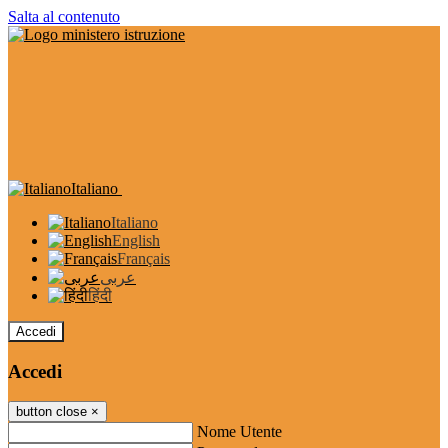
Salta al contenuto
Italiano
Italiano
English
Français
عربى
हिंदी
Accedi
Accedi
button close
×
Nome Utente