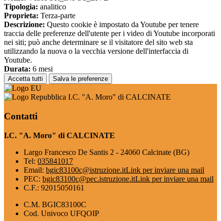
Tipologia:
analitico
Proprieta:
Terza-parte
Descrizione:
Questo cookie è impostato da Youtube per tenere
traccia delle preferenze dell'utente per i video di Youtube incorporati
nei siti; può anche determinare se il visitatore del sito web sta
utilizzando la nuova o la vecchia versione dell'interfaccia di
Youtube.
Durata:
6 mesi
Accetta tutti
Salva le preferenze
I.C. "A. Moro" di CALCINATE
Contatti
I.C. "A. Moro" di CALCINATE
Largo Francesco De Santis 2 - 24060 Calcinate (BG)
Tel:
035841017
Email:
bgic83100c@istruzione.it
Link per inviare una mail
PEC:
bgic83100c@pec.istruzione.it
Link per inviare una mail
C.F.: 92015050161
C.M. BGIC83100C
Cod. Univoco UFQOIP