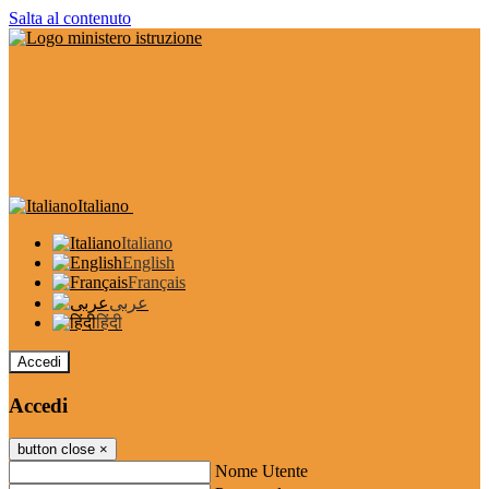
Salta al contenuto
Italiano
Italiano
English
Français
عربى
हिंदी
Accedi
Accedi
button close
×
Nome Utente