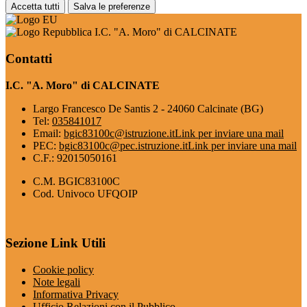
Accetta tutti
Salva le preferenze
I.C. "A. Moro" di CALCINATE
Contatti
I.C. "A. Moro" di CALCINATE
Largo Francesco De Santis 2 - 24060 Calcinate (BG)
Tel:
035841017
Email:
bgic83100c@istruzione.it
Link per inviare una mail
PEC:
bgic83100c@pec.istruzione.it
Link per inviare una mail
C.F.: 92015050161
C.M. BGIC83100C
Cod. Univoco UFQOIP
Sezione Link Utili
Cookie policy
Note legali
Informativa Privacy
Ufficio Relazioni con il Pubblico