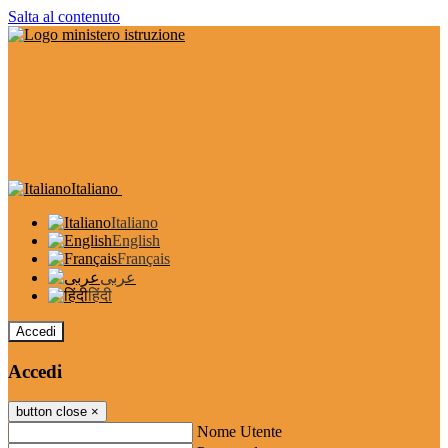
Salta al contenuto
Italiano
Italiano
English
Français
عربى
हिंदी
Accedi
Accedi
button close
×
Nome Utente