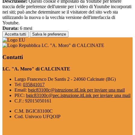
Descrizione:
Questo cookie è impostato da Youtube per tenere
traccia delle preferenze dell'utente per i video di Youtube incorporati
nei siti; può anche determinare se il visitatore del sito web sta
utilizzando la nuova o la vecchia versione dell'interfaccia di
Youtube.
Durata:
6 mesi
Accetta tutti
Salva le preferenze
I.C. "A. Moro" di CALCINATE
Contatti
I.C. "A. Moro" di CALCINATE
Largo Francesco De Santis 2 - 24060 Calcinate (BG)
Tel:
035841017
Email:
bgic83100c@istruzione.it
Link per inviare una mail
PEC:
bgic83100c@pec.istruzione.it
Link per inviare una mail
C.F.: 92015050161
C.M. BGIC83100C
Cod. Univoco UFQOIP