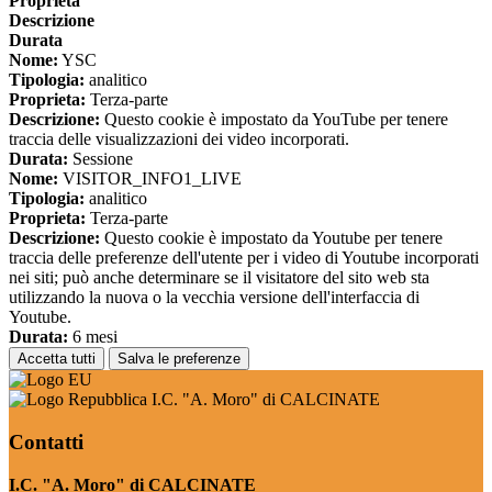
Proprieta
Descrizione
Durata
Nome:
YSC
Tipologia:
analitico
Proprieta:
Terza-parte
Descrizione:
Questo cookie è impostato da YouTube per tenere
traccia delle visualizzazioni dei video incorporati.
Durata:
Sessione
Nome:
VISITOR_INFO1_LIVE
Tipologia:
analitico
Proprieta:
Terza-parte
Descrizione:
Questo cookie è impostato da Youtube per tenere
traccia delle preferenze dell'utente per i video di Youtube incorporati
nei siti; può anche determinare se il visitatore del sito web sta
utilizzando la nuova o la vecchia versione dell'interfaccia di
Youtube.
Durata:
6 mesi
Accetta tutti
Salva le preferenze
I.C. "A. Moro" di CALCINATE
Contatti
I.C. "A. Moro" di CALCINATE