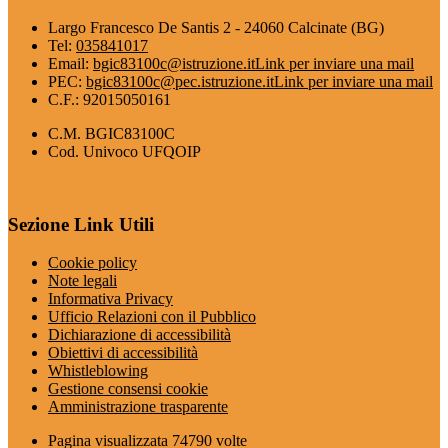
Largo Francesco De Santis 2 - 24060 Calcinate (BG)
Tel:
035841017
Email:
bgic83100c@istruzione.it
Link per inviare una mail
PEC:
bgic83100c@pec.istruzione.it
Link per inviare una mail
C.F.: 92015050161
C.M. BGIC83100C
Cod. Univoco UFQOIP
Sezione Link Utili
Cookie policy
Note legali
Informativa Privacy
Ufficio Relazioni con il Pubblico
Dichiarazione di accessibilità
Obiettivi di accessibilità
Whistleblowing
Gestione consensi cookie
Amministrazione trasparente
Pagina visualizzata
74790
volte