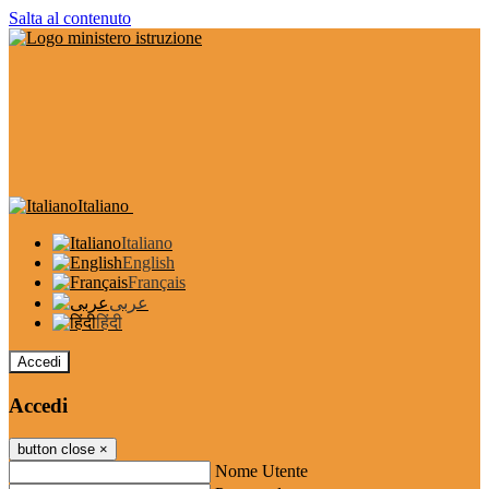
Salta al contenuto
Italiano
Italiano
English
Français
عربى
हिंदी
Accedi
Accedi
button close
×
Nome Utente