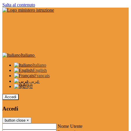
Salta al contenuto
Italiano
Italiano
English
Français
عربى
हिंदी
Accedi
Accedi
button close
×
Nome Utente