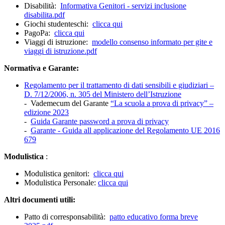
Disabilità:
Informativa Genitori - servizi inclusione
disabilita.pdf
Giochi studenteschi:
clicca qui
PagoPa:
clicca qui
Viaggi di istruzione:
modello consenso informato per gite e
viaggi di istruzione.pdf
Normativa e Garante:
Regolamento per il trattamento di dati sensibili e giudiziari –
D. 7/12/2006, n. 305 del Ministero dell’Istruzione
- Vademecum del Garante
“La scuola a prova di privacy” –
edizione 2023
-
Guida Garante password a prova di privacy
-
Garante - Guida all applicazione del Regolamento UE 2016
679
Modulistica
:
Modulistica genitori:
clicca qui
Modulistica Personale:
clicca qui
Altri documenti utili:
Patto di corresponsabilità:
patto educativo forma breve