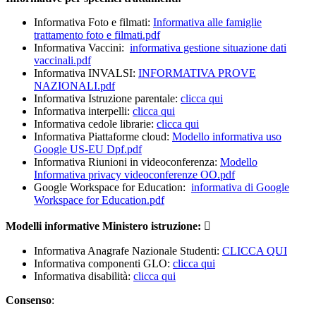
Informativa Foto e filmati:
Informativa alle famiglie
trattamento foto e filmati.pdf
Informativa Vaccini:
informativa gestione situazione dati
vaccinali.pdf
Informativa INVALSI:
INFORMATIVA PROVE
NAZIONALI.pdf
Informativa Istruzione parentale:
clicca qui
Informativa interpelli:
clicca qui
Informativa cedole librarie:
clicca qui
Informativa Piattaforme cloud:
Modello informativa uso
Google US-EU Dpf.pdf
Informativa Riunioni in videoconferenza:
Modello
Informativa privacy videoconferenze OO.pdf
Google Workspace for Education:
informativa di Google
Workspace for Education.pdf
Modelli informative Ministero istruzione: 
Informativa Anagrafe Nazionale Studenti:
CLICCA QUI
Informativa componenti GLO:
clicca qui
Informativa disabilità:
clicca qui
Consenso
: