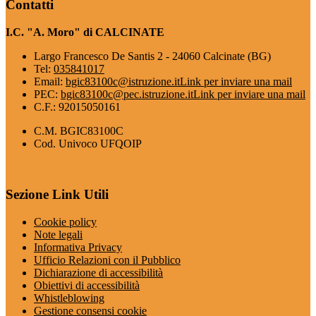
Contatti
I.C. "A. Moro" di CALCINATE
Largo Francesco De Santis 2 - 24060 Calcinate (BG)
Tel:
035841017
Email:
bgic83100c@istruzione.it
Link per inviare una mail
PEC:
bgic83100c@pec.istruzione.it
Link per inviare una mail
C.F.: 92015050161
C.M. BGIC83100C
Cod. Univoco UFQOIP
Sezione Link Utili
Cookie policy
Note legali
Informativa Privacy
Ufficio Relazioni con il Pubblico
Dichiarazione di accessibilità
Obiettivi di accessibilità
Whistleblowing
Gestione consensi cookie