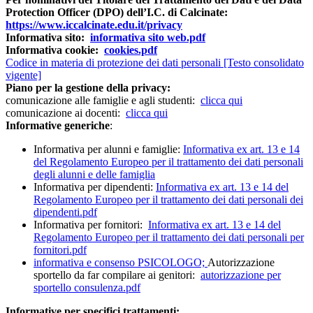
Protection Officer (DPO) dell’I.C. di Calcinate:
https://www.iccalcinate.edu.it/privacy
Informativa sito:
informativa sito web.pdf
Informativa cookie:
cookies.pdf
Codice in materia di protezione dei dati personali [Testo consolidato
vigente]
Piano per la gestione della privacy:
comunicazione alle famiglie e agli studenti:
clicca qui
comunicazione ai docenti:
clicca qui
Informative generiche
:
Informativa per alunni e famiglie:
Informativa ex art. 13 e 14
del Regolamento Europeo per il trattamento dei dati personali
degli alunni e delle famiglia
Informativa per dipendenti:
Informativa ex art. 13 e 14 del
Regolamento Europeo per il trattamento dei dati personali dei
dipendenti.pdf
Informativa per fornitori:
Informativa ex art. 13 e 14 del
Regolamento Europeo per il trattamento dei dati personali per
fornitori.pdf
informativa e consenso PSICOLOGO;
Autorizzazione
sportello da far compilare ai genitori:
autorizzazione per
sportello consulenza.pdf
Informative per specifici trattamenti: