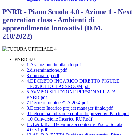
PNRR - Piano Scuola 4.0 - Azione 1 - Next
generation class - Ambienti di
apprendimento innovativi (D.M.
218/2022)
PNRR 4.0
1.Assunzione in bilancio.pdf
2.disseminazione.pdf
3.nomina rup.pdf
4.DECRETO INCARICO DIRETTO FIGURE
TECNICHE CLASSROOM.pdf
5.AVVISO SELEZIONE PERSONALE ATA
PNRR.pdf
7.Decreto nomine ATA 20-4.pdf
8.Decreto Incarico project manager finale.pdf
9.Determina indizione confronto preventivi Parete.pdf
10.Conversione Incarico RUP.pdf
11.1.All. B.1_Determina a contrarre_Piano Scuola
4.0_v1.pdf