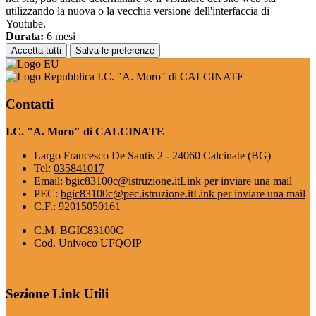
utilizzando la nuova o la vecchia versione dell'interfaccia di
Youtube.
Durata:
6 mesi
Accetta tutti
Salva le preferenze
I.C. "A. Moro" di CALCINATE
Contatti
I.C. "A. Moro" di CALCINATE
Largo Francesco De Santis 2 - 24060 Calcinate (BG)
Tel:
035841017
Email:
bgic83100c@istruzione.it
Link per inviare una mail
PEC:
bgic83100c@pec.istruzione.it
Link per inviare una mail
C.F.: 92015050161
C.M. BGIC83100C
Cod. Univoco UFQOIP
Sezione Link Utili