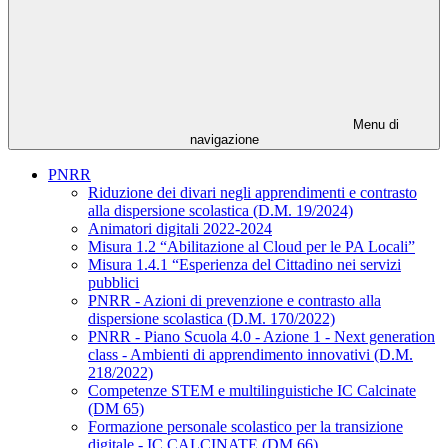
Menu di
navigazione
PNRR
Riduzione dei divari negli apprendimenti e contrasto
alla dispersione scolastica (D.M. 19/2024)
Animatori digitali 2022-2024
Misura 1.2 “Abilitazione al Cloud per le PA Locali”
Misura 1.4.1 “Esperienza del Cittadino nei servizi
pubblici
PNRR - Azioni di prevenzione e contrasto alla
dispersione scolastica (D.M. 170/2022)
PNRR - Piano Scuola 4.0 - Azione 1 - Next generation
class - Ambienti di apprendimento innovativi (D.M.
218/2022)
Competenze STEM e multilinguistiche IC Calcinate
(DM 65)
Formazione personale scolastico per la transizione
digitale - IC CALCINATE (DM 66)