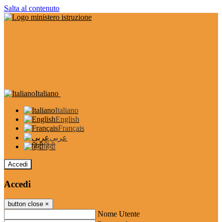
Salta al contenuto
Italiano
Italiano
English
Français
عربى
हिंदी
Accedi
Accedi
button close
×
Nome Utente