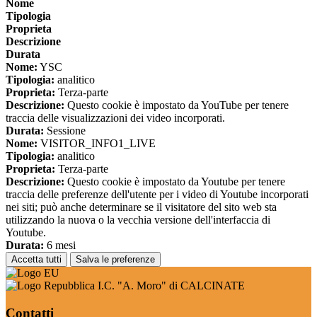
Nome
Tipologia
Proprieta
Descrizione
Durata
Nome:
YSC
Tipologia:
analitico
Proprieta:
Terza-parte
Descrizione:
Questo cookie è impostato da YouTube per tenere
traccia delle visualizzazioni dei video incorporati.
Durata:
Sessione
Nome:
VISITOR_INFO1_LIVE
Tipologia:
analitico
Proprieta:
Terza-parte
Descrizione:
Questo cookie è impostato da Youtube per tenere
traccia delle preferenze dell'utente per i video di Youtube incorporati
nei siti; può anche determinare se il visitatore del sito web sta
utilizzando la nuova o la vecchia versione dell'interfaccia di
Youtube.
Durata:
6 mesi
Accetta tutti
Salva le preferenze
I.C. "A. Moro" di CALCINATE
Contatti