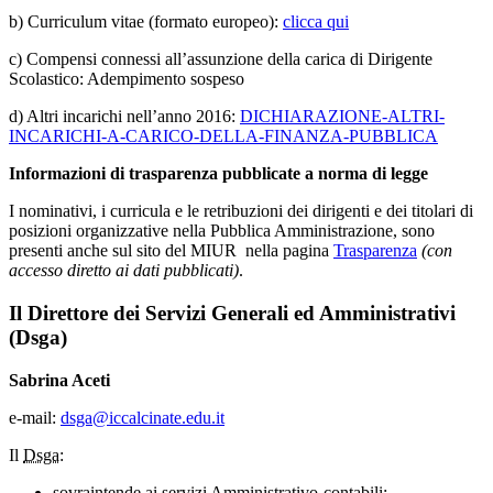
b)
Curriculum vitae (formato europeo):
clicca qui
c)
Compensi connessi all’assunzione della carica di Dirigente
Scolastico: Adempimento sospeso
d) Altri incarichi nell’anno 2016:
DICHIARAZIONE-ALTRI-
INCARICHI-A-CARICO-DELLA-FINANZA-PUBBLICA
Informazioni di trasparenza pubblicate a norma di legge
I nominativi, i curricula e le retribuzioni dei dirigenti e dei titolari di
posizioni organizzative nella Pubblica Amministrazione, sono
presenti anche sul sito del MIUR nella pagina
Trasparenza
(con
accesso diretto ai dati pubblicati)
.
Il Direttore dei Servizi Generali ed Amministrativi
(Dsga)
Sabrina Aceti
e-mail:
dsga@iccalcinate.edu.it
Il
Dsga
:
sovraintende ai servizi Amministrativo-contabili;