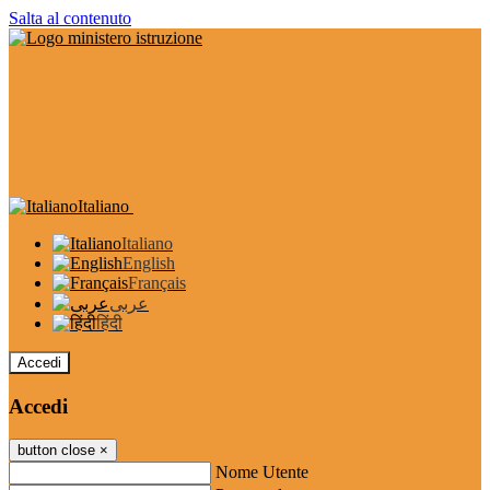
Salta al contenuto
Italiano
Italiano
English
Français
عربى
हिंदी
Accedi
Accedi
button close
×
Nome Utente