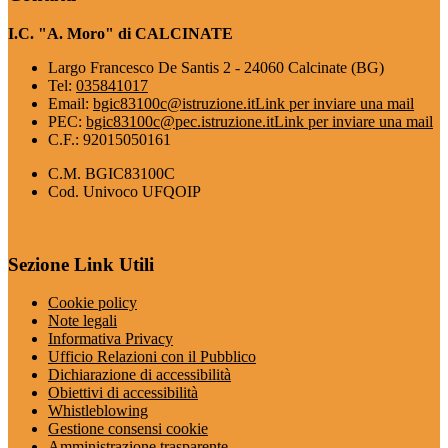
I.C. "A. Moro" di CALCINATE
Largo Francesco De Santis 2 - 24060 Calcinate (BG)
Tel:
035841017
Email:
bgic83100c@istruzione.it
Link per inviare una mail
PEC:
bgic83100c@pec.istruzione.it
Link per inviare una mail
C.F.: 92015050161
C.M. BGIC83100C
Cod. Univoco UFQOIP
Sezione Link Utili
Cookie policy
Note legali
Informativa Privacy
Ufficio Relazioni con il Pubblico
Dichiarazione di accessibilità
Obiettivi di accessibilità
Whistleblowing
Gestione consensi cookie
Amministrazione trasparente