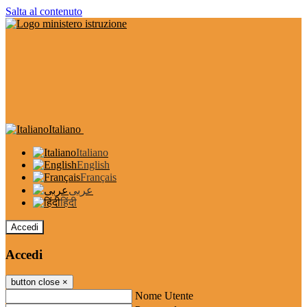
Salta al contenuto
Italiano
Italiano
English
Français
عربى
हिंदी
Accedi
Accedi
button close
×
Nome Utente