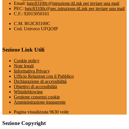
Email:
bgic83100c@istruzione.it
Link per inviare una mail
PEC:
bgic83100c@pec.istruzione.it
Link per inviare una mail
C.F.: 92015050161
C.M. BGIC83100C
Cod. Univoco UFQOIP
Sezione Link Utili
Cookie policy
Note legali
Informativa Privacy
Ufficio Relazioni con il Pubblico
Dichiarazione di accessibilità
Obiettivi di accessibilità
Whistleblowing
Gestione consensi cookie
Amministrazione trasparente
Pagina visualizzata
9630
volte
Sezione Copyright