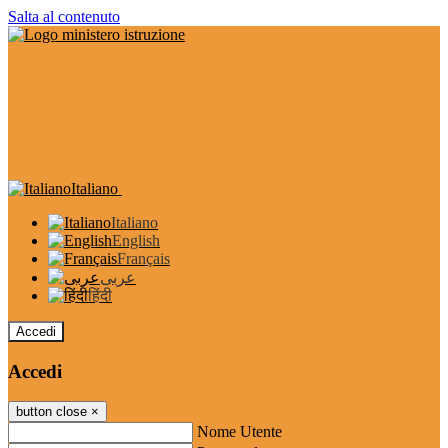
Salta al contenuto
Italiano
Italiano
English
Français
عربى
हिंदी
Accedi
Accedi
button close
×
Nome Utente