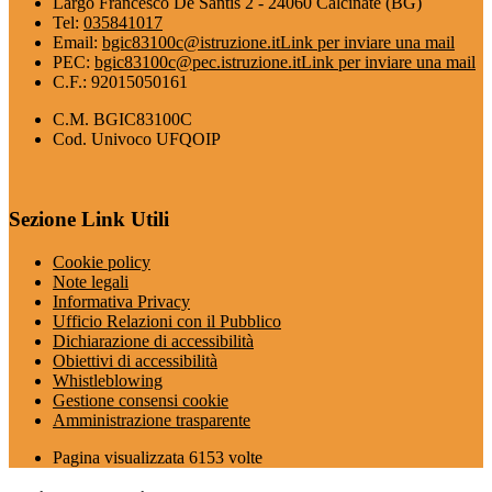
Largo Francesco De Santis 2 - 24060 Calcinate (BG)
Tel:
035841017
Email:
bgic83100c@istruzione.it
Link per inviare una mail
PEC:
bgic83100c@pec.istruzione.it
Link per inviare una mail
C.F.: 92015050161
C.M. BGIC83100C
Cod. Univoco UFQOIP
Sezione Link Utili
Cookie policy
Note legali
Informativa Privacy
Ufficio Relazioni con il Pubblico
Dichiarazione di accessibilità
Obiettivi di accessibilità
Whistleblowing
Gestione consensi cookie
Amministrazione trasparente
Pagina visualizzata
6153
volte