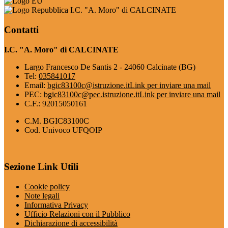
I.C. "A. Moro" di CALCINATE
Contatti
I.C. "A. Moro" di CALCINATE
Largo Francesco De Santis 2 - 24060 Calcinate (BG)
Tel:
035841017
Email:
bgic83100c@istruzione.it
Link per inviare una mail
PEC:
bgic83100c@pec.istruzione.it
Link per inviare una mail
C.F.: 92015050161
C.M. BGIC83100C
Cod. Univoco UFQOIP
Sezione Link Utili
Cookie policy
Note legali
Informativa Privacy
Ufficio Relazioni con il Pubblico
Dichiarazione di accessibilità