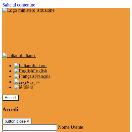
Salta al contenuto
Italiano
Italiano
English
Français
عربى
हिंदी
Accedi
Accedi
button close
×
Nome Utente