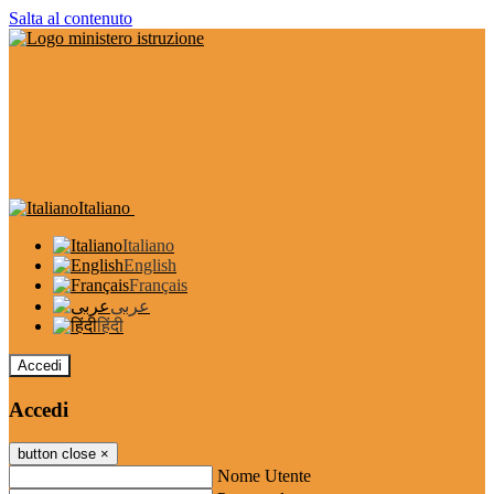
Salta al contenuto
Italiano
Italiano
English
Français
عربى
हिंदी
Accedi
Accedi
button close
×
Nome Utente