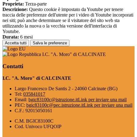
Proprieta:
Terza-parte
Descrizione:
Questo cookie è impostato da Youtube per tenere
traccia delle preferenze dell'utente per i video di Youtube incorporati
nei siti; può anche determinare se il visitatore del sito web sta
utilizzando la nuova o la vecchia versione dell'interfaccia di
Youtube.
Durata:
6 mesi
Accetta tutti
Salva le preferenze
I.C. "A. Moro" di CALCINATE
Contatti
I.C. "A. Moro" di CALCINATE
Largo Francesco De Santis 2 - 24060 Calcinate (BG)
Tel:
035841017
Email:
bgic83100c@istruzione.it
Link per inviare una mail
PEC:
bgic83100c@pec.istruzione.it
Link per inviare una mail
C.F.: 92015050161
C.M. BGIC83100C
Cod. Univoco UFQOIP