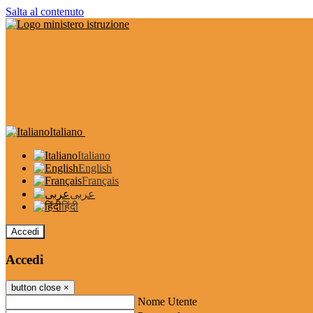
Salta al contenuto
Italiano
Italiano
English
Français
عربى
हिंदी
Accedi
Accedi
button close
×
Nome Utente