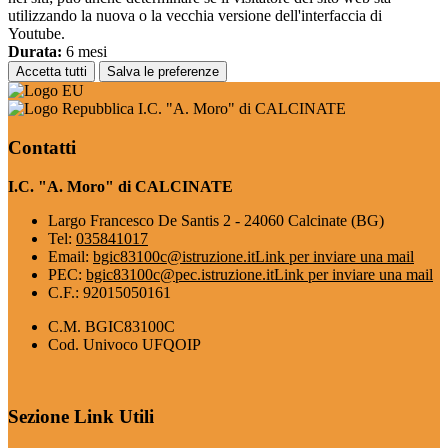
utilizzando la nuova o la vecchia versione dell'interfaccia di
Youtube.
Durata:
6 mesi
Accetta tutti
Salva le preferenze
I.C. "A. Moro" di CALCINATE
Contatti
I.C. "A. Moro" di CALCINATE
Largo Francesco De Santis 2 - 24060 Calcinate (BG)
Tel:
035841017
Email:
bgic83100c@istruzione.it
Link per inviare una mail
PEC:
bgic83100c@pec.istruzione.it
Link per inviare una mail
C.F.: 92015050161
C.M. BGIC83100C
Cod. Univoco UFQOIP
Sezione Link Utili