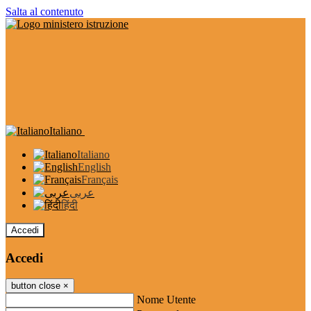
Salta al contenuto
Italiano
Italiano
English
Français
عربى
हिंदी
Accedi
Accedi
button close
×
Nome Utente