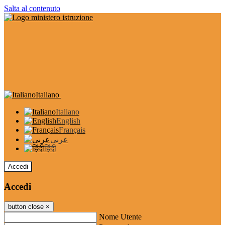
Salta al contenuto
Italiano
Italiano
English
Français
عربى
हिंदी
Accedi
Accedi
button close
×
Nome Utente