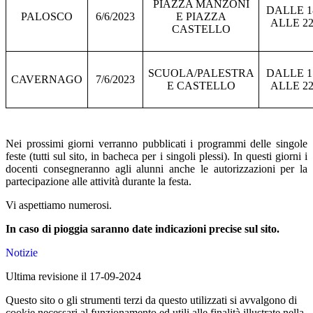
PIAZZA MANZONI
DALLE 1
PALOSCO
6/6/2023
E PIAZZA
ALLE 22
CASTELLO
SCUOLA/PALESTRA
DALLE 1
CAVERNAGO
7/6/2023
E CASTELLO
ALLE 22
Nei prossimi giorni verranno pubblicati i programmi delle singole
feste (tutti sul sito, in bacheca per i singoli plessi). In questi giorni i
docenti consegneranno agli alunni anche le autorizzazioni per la
partecipazione alle attività durante la festa.
Vi aspettiamo numerosi.
In caso di pioggia saranno date indicazioni precise sul sito.
Notizie
Ultima revisione il 17-09-2024
Questo sito o gli strumenti terzi da questo utilizzati si avvalgono di
cookie necessari al funzionamento ed utili alle finalità illustrate nella