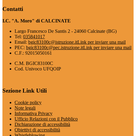
Contatti
I.C. "A. Moro" di CALCINATE
Largo Francesco De Santis 2 - 24060 Calcinate (BG)
Tel:
035841017
Email:
bgic83100c@istruzione.it
Link per inviare una mail
PEC:
bgic83100c@pec.istruzione.it
Link per inviare una mail
C.F.: 92015050161
C.M. BGIC83100C
Cod. Univoco UFQOIP
Sezione Link Utili
Cookie policy
Note legali
Informativa Privacy
Ufficio Relazioni con il Pubblico
Dichiarazione di accessibilità
Obiettivi di accessibilità
Whistleblowing