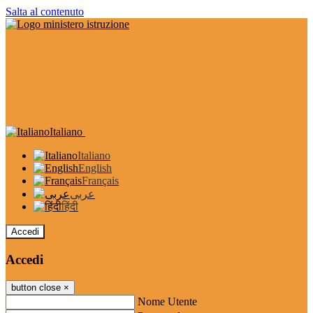
Salta al contenuto
Italiano
Italiano
English
Français
عربى
हिंदी
Accedi
Accedi
button close
×
Nome Utente