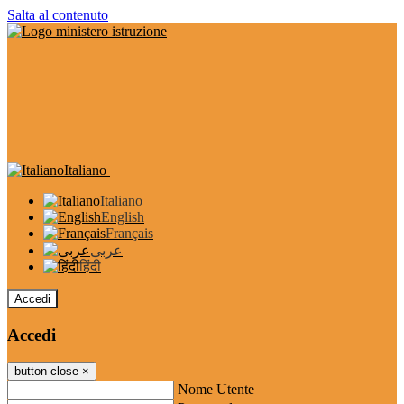
Salta al contenuto
Italiano
Italiano
English
Français
عربى
हिंदी
Accedi
Accedi
button close
×
Nome Utente