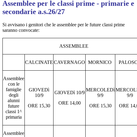
Assemblee per le classi prime - primarie e
secondarie a.s.26/27
Si avvisano i genitori che le assemblee per le future classi prime
saranno convocate:
ASSEMBLEE
CALCINATE
CAVERNAGO
MORNICO
PALOS
Assemblee
con le
famiglie
GIOVEDì
MERCOLEDì
MERCOL
GIOVEDì
10/9
degli
10/9
9/9
9/9
alunni
ORE 14,00
ORE 15,30
ORE 15,30
ORE 14,
future
classi 1^
primaria
Assemblee