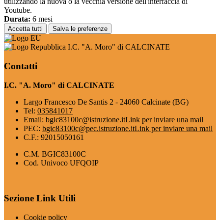
utilizzando la nuova o la vecchia versione dell'interfaccia di
Youtube.
Durata:
6 mesi
Accetta tutti
Salva le preferenze
I.C. "A. Moro" di CALCINATE
Contatti
I.C. "A. Moro" di CALCINATE
Largo Francesco De Santis 2 - 24060 Calcinate (BG)
Tel:
035841017
Email:
bgic83100c@istruzione.it
Link per inviare una mail
PEC:
bgic83100c@pec.istruzione.it
Link per inviare una mail
C.F.: 92015050161
C.M. BGIC83100C
Cod. Univoco UFQOIP
Sezione Link Utili
Cookie policy