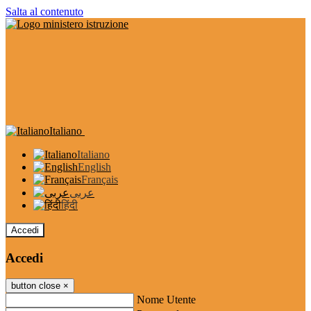
Salta al contenuto
Italiano
Italiano
English
Français
عربى
हिंदी
Accedi
Accedi
button close
×
Nome Utente