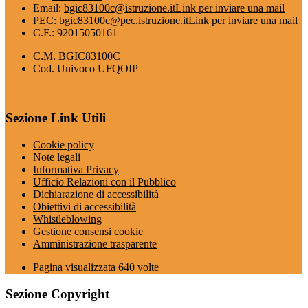
Email:
bgic83100c@istruzione.it
Link per inviare una mail
PEC:
bgic83100c@pec.istruzione.it
Link per inviare una mail
C.F.: 92015050161
C.M. BGIC83100C
Cod. Univoco UFQOIP
Sezione Link Utili
Cookie policy
Note legali
Informativa Privacy
Ufficio Relazioni con il Pubblico
Dichiarazione di accessibilità
Obiettivi di accessibilità
Whistleblowing
Gestione consensi cookie
Amministrazione trasparente
Pagina visualizzata
640
volte
Sezione Copyright